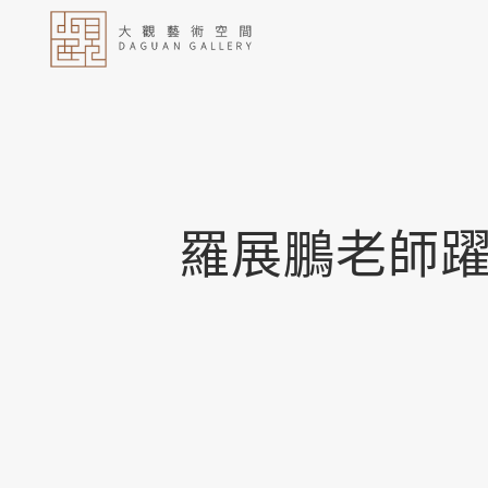
羅展鵬老師躍登