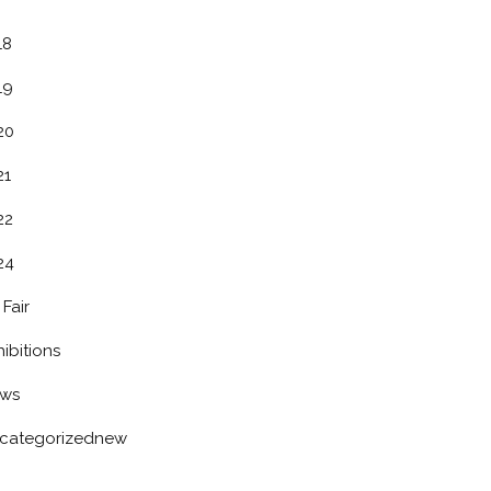
18
19
20
21
22
24
 Fair
ibitions
ws
categorizednew