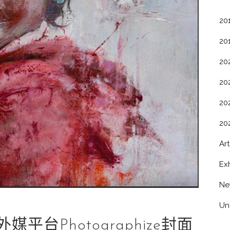
20
20
20
20
20
20
Art
Exh
Ne
Un
台Photographize封面