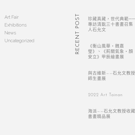
RECENT POST
Art Fair
珍藏真藏，世代典範─
Exhibitions
專訪清翫三十書畫召集
人石允文
News
Uncategorized
《衡山風華・魏嘉
瑩》、《荊關氣象・顏
安立》甲辰繪畫展
與古維新——石允文教
師生畫展
2022 Art Tainan
海派——石允文教授收
書畫精品展