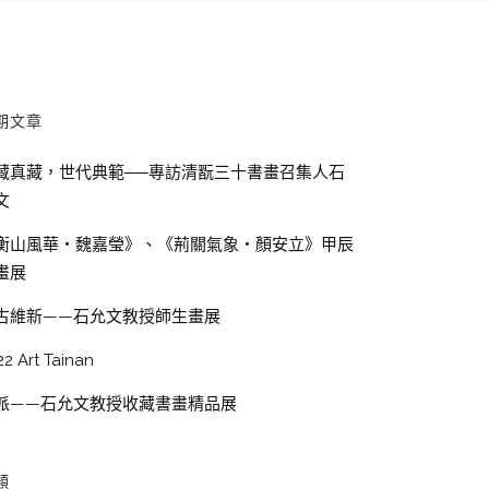
期文章
藏真藏，世代典範──專訪清翫三十書畫召集人石
文
衡山風華・魏嘉瑩》、《荊關氣象・顏安立》甲辰
畫展
古維新——石允文教授師生畫展
22 Art Tainan
派——石允文教授收藏書畫精品展
類