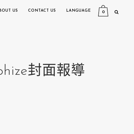
BOUT US
CONTACT US
LANGUAGE
0
hize封面報導