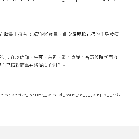
媒體，在臉書上擁有160萬的粉絲量。此次羅展鵬老師的作品被精
想法：在以信仰、生死、苦難、愛、意識、智慧與時代面容
展自己精彩而富有辨識度的創作。
otographize_deluxe__special_issue_01____august__/48