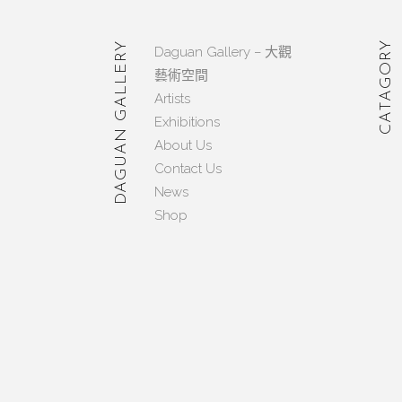
CATAGORY
DAGUAN GALLERY
Daguan Gallery – 大觀
藝術空間
Artists
Exhibitions
About Us
Contact Us
News
Shop