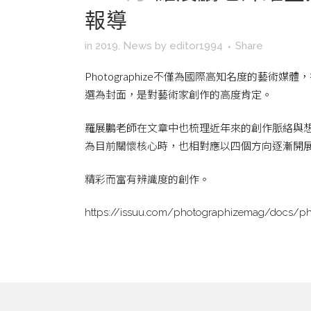
報導
in
2019
,
News
by
editor1994
Share
Photographize不僅為國際高知名度的藝術
選為封面，是對藝術家創作的高度肯定。
羅展鵬老師在文章中也梳理近年來的創作脈絡與
為目前關懷核心時，也相對應以四個方向逐漸開
精彩而富有辨識度的創作。
https://issuu.com/photographizemag/docs/ph