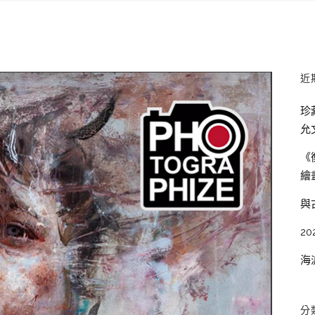
近
珍
允
《
繪
與
20
海
分