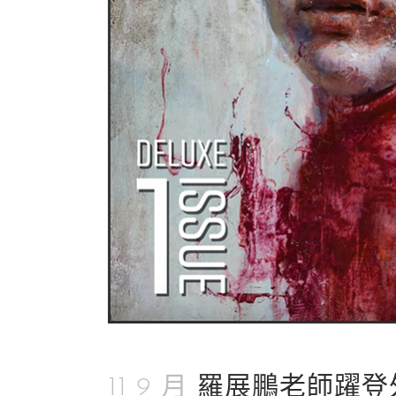
11 9 月
羅展鵬老師躍登外媒平