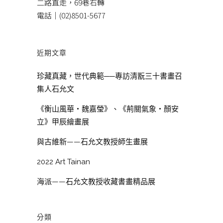
二路直走，69巷右轉
電話｜(02)8501-5677
近期文章
珍藏真藏，世代典範──專訪清翫三十書畫召
集人石允文
《衡山風華・魏嘉瑩》、《荊關氣象・顏安
立》甲辰繪畫展
與古維新——石允文教授師生畫展
2022 Art Tainan
海派——石允文教授收藏書畫精品展
分類