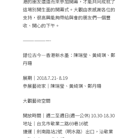
港的朋友遠道而來參加開幕，才能共同成就了
這場別開生面的開幕式。大觀由衷感謝各位的
支持，很高興能夠帶給與會的朋友們一個豐
收、開心的下午。
———————-
錯位古今—香港新水墨：陳瑞瑩、黃綺琪、鄭
丹珊
展期｜2018.7.21- 8.19
參展藝術家｜陳瑞瑩、黃綺琪、鄭丹珊
大觀藝術空間
開放時間｜週二至週日(週一公休) 10.30-18.30
地址｜台北市敬業二路69巷16號
捷運｜劍南路站2號（明水路）出口，沿敬業