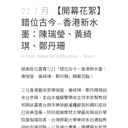
22 7 月
【開幕花絮】
錯位古今—香港新水
墨：陳瑞瑩、黃綺
琪、鄭丹珊
in
2018
,
News
by
editor1994
Share
感謝各位嘉賓7/21「錯位古今－香港新水墨：
陳瑞瑩、黃綺琪、鄭丹珊」開幕蒞臨！
三位香港藝術家陳瑞瑩、黃綺琪、鄭丹珊親自
來台參與，並由本檔展覽學術主持李思賢教授
和與談嘉賓台南市美術館潘襎館長的精彩座談
已完美落幕。特別感謝華梵大學藝術與設計學
院黃智陽院長、台灣師範大學美術系白適銘教
授的到場蒞臨，以及諸位貴賓、媒體朋友和眾