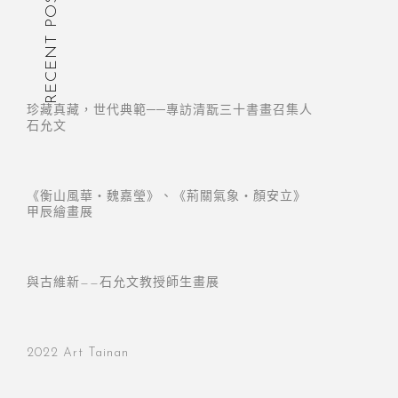
RECENT POST
珍藏真藏，世代典範──專訪清翫三十書畫召集人
石允文
《衡山風華・魏嘉瑩》、《荊關氣象・顏安立》
甲辰繪畫展
與古維新——石允文教授師生畫展
2022 Art Tainan