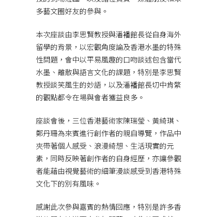
多藝文圈好友的參與。
本次座談由李思賢教授與潘襎館長從自身海外
留學的背景，以宏觀角度論及香港水墨的特殊
性問題，會中以平易風趣的口吻談述包含當代
水墨、離散與語言文化的課題，特別是李思賢
教授談笑風生的妙語，以及潘襎館長切中肯綮
的觀點都令在場與會者獲益良多。
座談會後，三位香港藝術家陳瑞瑩、黃綺琪、
鄭丹珊為來賓進行創作者的親自導覽，作品中
夾帶著個人感受、浪漫綺想、生活現實的元
素，同時反映著創作者的自身經歷，亦讓參觀
者能藉由視覺藝術的細筆漫談感受到香港特殊
文化下的別有風味。
感謝此次參與嘉賓的熱情回應，特別是許多香