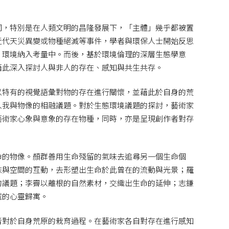
詞，特別是在人類文明的昌隆發展下，「主體」幾乎都被置
近代天災異變或物種絕滅等事件，學者與環保人士開始反思
、環境納入考量中。而後，基於環境倫理的深層生態學意
藉此深入探討人與非人的存在、感知與共生共存。
以特有的視覺語彙對物的存在進行關懷，並藉此於自身的荒
人我與物像的相融議題。對於生態環境議題的探討，藝術家
藝術家心象與意象的存在物種，同時，亦是呈現創作者對存
命的物像。顏群善用生命殘留的氣味去追尋另一個生命個
沫與空間的互動，去形塑出生命於此曾在的流動與光景；羅
的議題；李霽以離根的自然素材，交織出生命的延伸；志鎌
域的心靈歸寓。
者對於自身荒原的栽育過程。在藝術家各自對存在進行感知