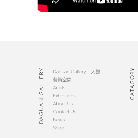
CATAGORY
DAGUAN GALLERY
Daguan Gallery – 大觀
藝術空間
Artists
Exhibitions
About Us
Contact Us
News
Shop