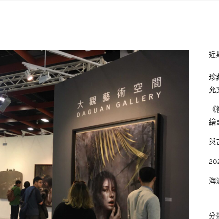
近
珍
允
《
繪
與
20
海
分