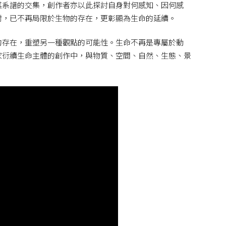
其系譜的交集，創作者亦以此探討自身對何感知、因何感
討，已不再局限於生物的存在，更彰顯為生命的延續。
的存在，重塑另一種觀點的可能性。生命不再是專屬於動
家衍續生命主體的創作中，與物質、空間、自然、生態、景