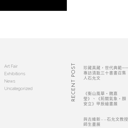
RECENT POST
Art Fair
珍藏真藏，世代典範─
Exhibitions
專訪清翫三十書畫召集
人石允文
News
Uncategorized
《衡山風華・魏嘉
瑩》、《荊關氣象・顏
安立》甲辰繪畫展
與古維新——石允文教
師生畫展