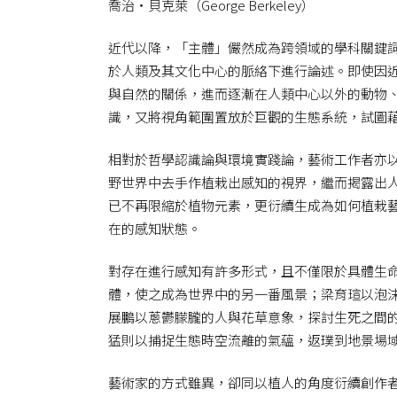
喬治‧貝克萊（George Berkeley）
近代以降，「主體」儼然成為跨領域的學科關鍵
於人類及其文化中心的脈絡下進行論述。即使因
與自然的關係，進而逐漸在人類中心以外的動物
識，又將視角範圍置放於巨觀的生態系統，試圖
相對於哲學認識論與環境實踐論，藝術工作者亦
野世界中去手作植栽出感知的視界，繼而揭露出
已不再限縮於植物元素，更衍續生成為如何植栽
在的感知狀態。
對存在進行感知有許多形式，且不僅限於具體生
體，使之成為世界中的另一番風景；梁育瑄以泡
展鵬以蔥鬱朦朧的人與花草意象，探討生死之間
猛則以捕捉生態時空流離的氣蘊，返璞到地景場
藝術家的方式雖異，卻同以植人的角度衍續創作