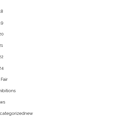
18
19
20
21
22
24
 Fair
ibitions
ws
categorizednew