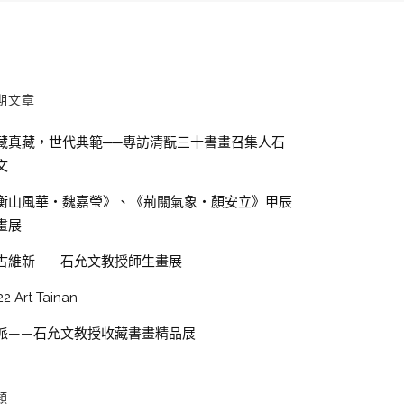
期文章
藏真藏，世代典範──專訪清翫三十書畫召集人石
文
衡山風華・魏嘉瑩》、《荊關氣象・顏安立》甲辰
畫展
古維新——石允文教授師生畫展
22 Art Tainan
派——石允文教授收藏書畫精品展
類