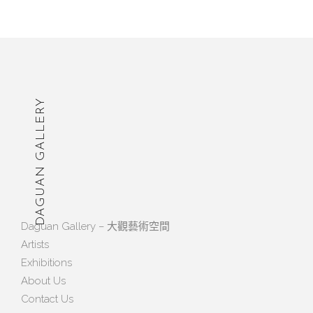
DAGUAN GALLERY
Daguan Gallery – 大觀藝術空間
Artists
Exhibitions
About Us
Contact Us