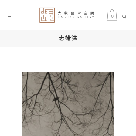
0
志鎌猛