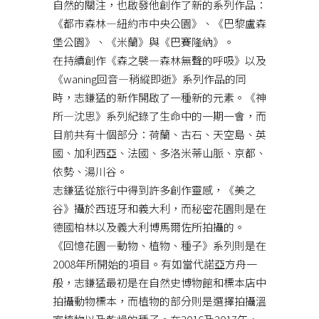
自然的關注，也啟發他創作了新的系列作品：
《都市森林—紐約市中央公園》、《巴黎盧森
堡公園》、《米蘭》與《巴賽隆納》。
在持續創作《森之襞—森林無聲的呼吸》以及
《waning回音—稍縱即逝》系列作品的同
時，志鎌猛的新作開啟了一種新的元素。《神
所—沈思》系列紀錄了生命中的一期一會，而
目前共有十個部分：荷蘭、古石、天空島、英
國、加利西亞、法國、多洛米蒂山脈、京都、
依勢、湯川谷。
志鎌猛從旅行中得到許多創作靈感，《美之
谷》攝於西班牙和義大利，而秘密花園則是在
德國柏林以及義大利博馬爾佐所拍攝的。
《回憶花園—動物、植物、種子》系列則是在
2008年所開始的項目。有如當代諾亞方舟一
般，志鎌猛最初是在自然史博物館和標本店中
拍攝動物標本，而植物的部分則是選擇拍攝溫