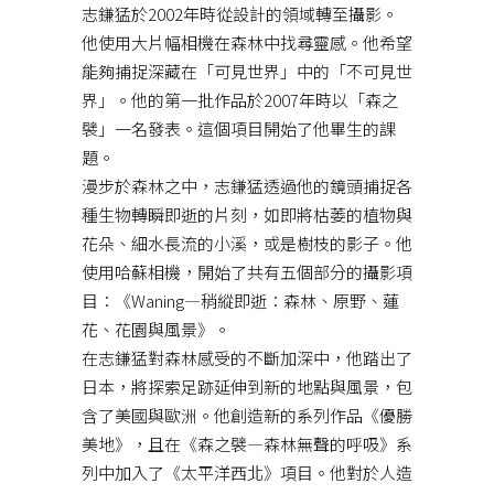
志鎌猛於2002年時從設計的領域轉至攝影。
他使用大片幅相機在森林中找尋靈感。他希望
能夠捕捉深藏在「可見世界」中的「不可見世
界」。他的第一批作品於2007年時以「森之
襞」一名發表。這個項目開始了他畢生的課
題。
漫步於森林之中，志鎌猛透過他的鏡頭捕捉各
種生物轉瞬即逝的片刻，如即將枯萎的植物與
花朵、細水長流的小溪，或是樹枝的影子。他
使用哈蘇相機，開始了共有五個部分的攝影項
目：《Waning—稍縱即逝：森林、原野、蓮
花、花園與風景》。
在志鎌猛對森林感受的不斷加深中，他踏出了
日本，將探索足跡延伸到新的地點與風景，包
含了美國與歐洲。他創造新的系列作品《優勝
美地》，且在《森之襞—森林無聲的呼吸》系
列中加入了《太平洋西北》項目。他對於人造