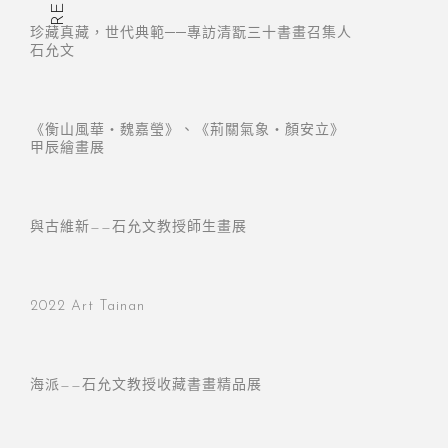
珍藏真藏，世代典範──專訪清翫三十書畫召集人
石允文
《衡山風華・魏嘉瑩》、《荊關氣象・顏安立》
甲辰繪畫展
與古維新——石允文教授師生畫展
2022 Art Tainan
海派——石允文教授收藏書畫精品展