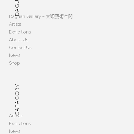
Daguan Gallery – 大觀藝術空間
Artists
Exhibitions
About Us
Contact Us
News
Shop
CATAGORY
Art Fair
Exhibitions
News