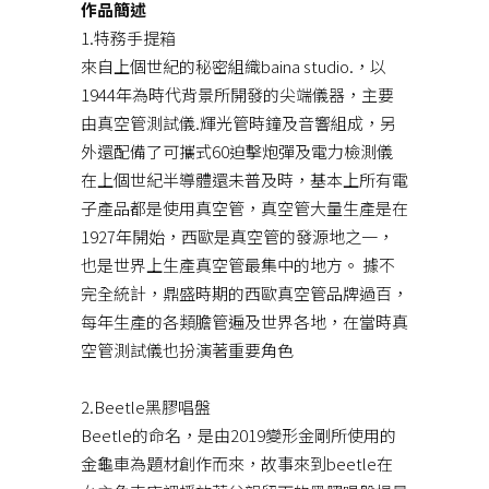
作品簡述
1.特務手提箱
來自上個世紀的秘密組織baina studio.，以
1944年為時代背景所開發的尖端儀器，主要
由真空管測試儀.輝光管時鐘及音響組成，另
外還配備了可攜式60迫擊炮彈及電力檢測儀
在上個世紀半導體還未普及時，基本上所有電
子產品都是使用真空管，真空管大量生產是在
1927年開始，西歐是真空管的發源地之一，
也是世界上生產真空管最集中的地方。 據不
完全統計，鼎盛時期的西歐真空管品牌過百，
每年生產的各類膽管遍及世界各地，在當時真
空管測試儀也扮演著重要角色
2.Beetle黑膠唱盤
Beetle的命名，是由2019變形金剛所使用的
金龜車為題材創作而來，故事來到beetle在