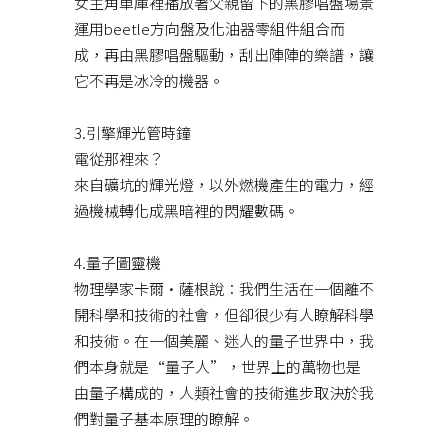
女主角車庫裡播放著父親留下的黑膠唱盤場景
運用beetle方向盤及化油器零組件組合而
成，再由黑膠唱盤驅動，刮出陣陣的樂譜，讓
它不再是冰冷的機器。
3.引擎輝光管時鐘
電從那裡來？
來自礦坑的輝光燈，以外燃機產生的電力，經
過機械轉化成黑暗裡的閃耀數碼。
4.量子圖靈機
物理學家卡爾•薩根說：我們生活在一個離不
開科學和技術的社會，但卻很少有人瞭解科學
和技術。在一個美麗、迷人的量子世界中，我
們本身就是“量子人”，世界上的萬物也是
由量子構成的，人類社會的技術進步取決於我
們對量子基本原理的瞭解。