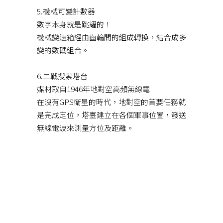
5.機械可變計數器
數字本身就是跳耀的！
機械變速箱經由齒輪間的組成轉換，結合成多
變的數碼組合。
6.二戰搜索塔台
媒材取自1946年地對空高頻無線電
在沒有GPS衛星的時代，地對空的首要任務就
是完成定位，塔臺建立在各個軍事位置，發送
無線電波來測量方位及距離。