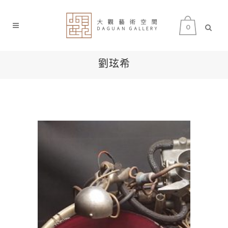
0
劉玹希