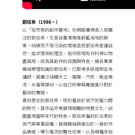
劉玹希（1986－）
以「拾荒客的創作基地」在網路獲得高人氣關
注的劉玹希，生長自臺灣南境蔚藍海域的屏
東，純樸而不受污染的環境造就劉玹希愛護自
然、追求環保的理念，如何就現有材料得以物
盡其用，成為其創作的母題與特色。擁有專業
機械學理知識的劉玹希，已取得多張證照並為
講師，其廣泛接觸木工、電機、汽修、鈑金噴
漆、水電等媒材，以自己所學與專擅進行對於
藝術的實踐。
喜好歷史的劉玹希，特別著迷於蒸汽到電力間
的時代，其作品亦常展現相關的物質文化，試
圖重現當時年代的特色。劉玹希偏好於古老的
蒸汽與軍事設備，其融機械與復古於一身的作
品美感，導引電流的聲光效果，以及網羅來自