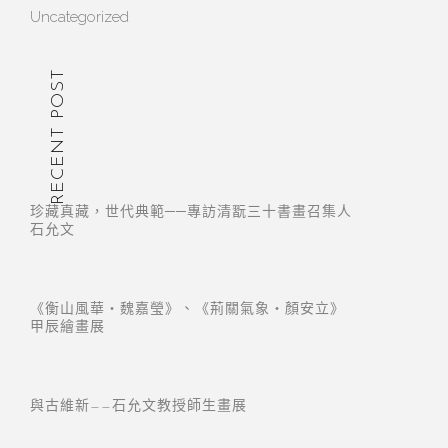
Uncategorized
RECENT POST
珍藏真藏，世代典範──專訪清翫三十書畫召集人
石允文
《衡山風華・魏嘉瑩》、《荊關氣象・顏安立》
甲辰繪畫展
與古維新——石允文教授師生畫展