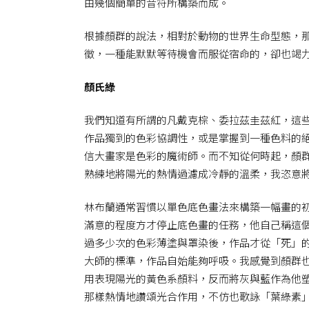
由幾個簡單的音符所構築而成。
根據顏群的說法，相對於動物的世界生命型態，
徵，一種能默默等待機會而服從宿命的，卻也竭
顏氏綠
我們知道有所謂的凡戴克棕、委拉茲圭茲紅，這
作品獨到的色彩協調性，或是掌握到一種色料的
信大畫家是色彩的魔術師。而不知從何時起，顏
熟練地將陽光的熱情過濾成冷靜的溫柔，我恣意
林布蘭通常習慣以單色底色畫法來構築一幅畫的
滿意的程度方才停止底色畫的任務，他自己稱這個階段
過多少次的色彩薄塗與罩染後，作品才從「死」
大師的標準，作品自始能夠呼吸。我感覺到顏群
用表現陽光的黃色系顏料，反而將灰與藍作為他
那樣熱情地讚頌光合作用，不仿也歌詠「葉綠素