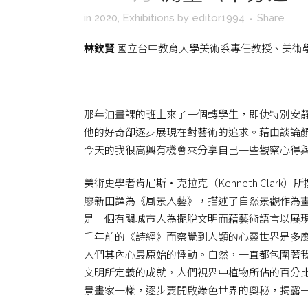
in
2020
,
Exhibitions
by
editor1994
Share
林欽賢
國立台中教育大學美術系專任教授、美術
那年油畫課的班上來了一個轉學生，即使特別安
他的好奇卻逐步展現在對藝術的追求。藉由談論
今天的我很高興有機會來分享自己一些觀察心得
美術史學者肯尼斯‧克拉克（Kenneth Clark）所撰
廖新田譯為《風景入藝》，描述了自然景觀作為
是一個有關城市人為擺脫文明而藉藝術語言以展
千年前的《詩經》而察覺到人類的心靈世界是多
人們其內心最原始的悸動。自然，一直都包圍著
文明所定義的成就，人們視界中植物所佔的百分
景畫家一樣，逐步要開啟綠色世界的奧秘，揭露