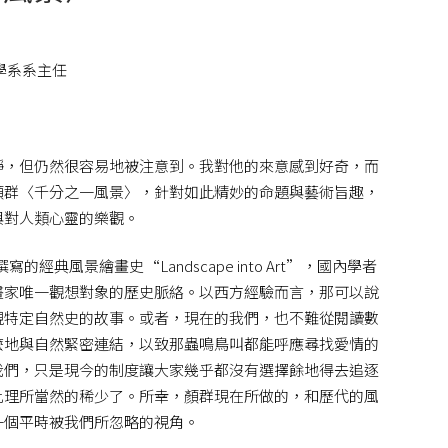
學系系主任
靜，但仍然很容易地被注意到。我對他的來意感到好奇，而
顏群〈千分之一風景〉，針對如此精妙的命題與藝術旨趣，
與對人類心靈的樂觀。
寫的經典風景繪畫史“Landscape into Art”，國內學者
畫家唯一觀想對象的歷史脈絡。以西方經驗而言，那可以說
現特定自然史的故事。或者，現在的我們，也不難從閱讀數
麼地與自然緊密連結，以致那蟲鳴鳥叫都能呼應尋找愛情的
我們，只是現今的制度讓大家幾乎都沒有選擇餘地得去追逐
比理所當然的稀少了。所幸，顏群現在所做的，和歷代的風
一個平時被我們所忽略的視角。