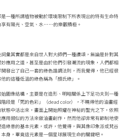
那是一種所謂植物被動於環境限制下所表現出的特有生命特
力享有陽光、空氣、水……的樂觀積極。
些詞彙其實都是來自世人對大師們一種讚頌，無論是針對其
絕妙應用之道，甚至是由於他們引發潮流的現象，人們都相
群開發出了自己一套的綠色諧調法則，而我覺得，他已經很
將他的這種低溫的綠色稱為「顏氏綠」。
初始圖像結構，主要是在造形、明暗關係上下足功夫到一種
是「死的色彩」（dead color），不曉得他的油畫經
的狀態中活出來，畫面上開始照耀在神秘的聖光之下，依照
也應用類似的方法來做油畫創作，然而他卻非常有節制地使
塑造綠意的基本元素，或許，他覺得，與其像印象派或梵谷
」本身，畢竟這元素是一個星球展現生命的關鍵吧。