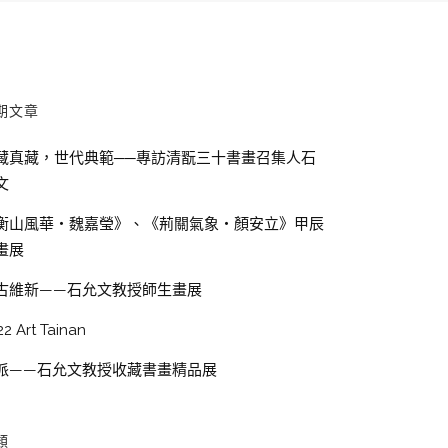
期文章
藏真藏，世代典範──專訪清翫三十書畫召集人石
文
衡山風華・魏嘉瑩》、《荊關氣象・顏安立》甲辰
畫展
古維新——石允文教授師生畫展
22 Art Tainan
派——石允文教授收藏書畫精品展
類