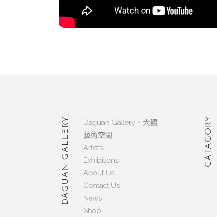
CATAGORY
DAGUAN GALLERY
Daguan Gallery – 大觀
藝術空間
Artists
Exhibitions
About Us
Contact Us
News
Shop