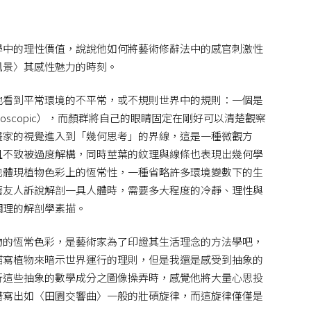
學中的理性價值，說說他如何將藝術修辭法中的感官刺激性
風景〉其感性魅力的時刻。
地看到平常環境的不平常，或不規則世界中的規則：一個是
icroscopic），而顏群將自己的眼睛固定在剛好可以清楚觀察
畫家的視覺進入到「幾何思考」的界線，這是一種微觀方
且不致被過度解構，同時莖葉的紋理與線條也表現出幾何學
也體現植物色彩上的恆常性，一種省略許多環境變數下的生
著友人訴說解剖一具人體時，需要多大程度的冷靜、理性與
調理的解剖學素描。
物的恆常色彩，是藝術家為了印證其生活理念的方法學吧，
描寫植物來暗示世界運行的理則，但是我還是感受到抽象的
行這些抽象的數學成分之圖像操弄時，感覺他將大量心思投
譜寫出如〈田園交響曲〉一般的壯碩旋律，而這旋律僅僅是