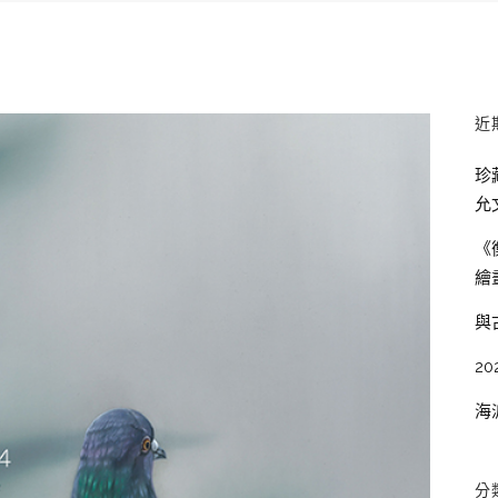
近
珍
允
《
繪
與
20
海
分