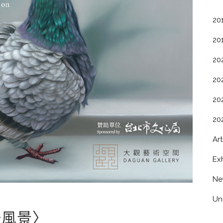
20
20
20
20
20
20
Art
Exh
Ne
Un
風景〉