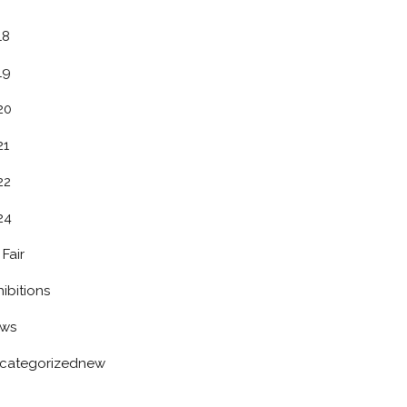
18
19
20
21
22
24
 Fair
ibitions
ws
categorizednew