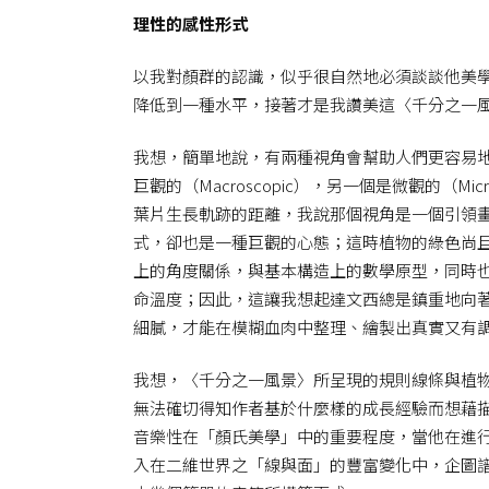
理性的感性形式
以我對顏群的認識，似乎很自然地必須談談他美
降低到一種水平，接著才是我讚美這〈千分之一
我想，簡單地說，有兩種視角會幫助人們更容易
巨觀的（Macroscopic），另一個是微觀的（M
葉片生長軌跡的距離，我說那個視角是一個引領
式，卻也是一種巨觀的心態；這時植物的綠色尚
上的角度關係，與基本構造上的數學原型，同時
命溫度；因此，這讓我想起達文西總是鎮重地向
細膩，才能在模糊血肉中整理、繪製出真實又有
我想，〈千分之一風景〉所呈現的規則線條與植
無法確切得知作者基於什麼樣的成長經驗而想藉
音樂性在「顏氏美學」中的重要程度，當他在進
入在二維世界之「線與面」的豐富變化中，企圖