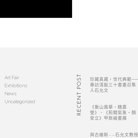
RECENT POST
Art Fair
珍藏真藏，世代典範─
Exhibitions
專訪清翫三十書畫召集
人石允文
News
Uncategorized
《衡山風華・魏嘉
瑩》、《荊關氣象・顏
安立》甲辰繪畫展
與古維新——石允文教