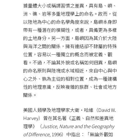
據量體大小或稱謂習慣之差異，具有島、嶼、
洲、礁、岩等多重地理學上的命名。故而，從
以陸地為中心的命名學角度來說，島嶼本身即
帶有一種潛在的模糊性，或者，具備更為多樣
的土地身分。另一方面，島嶼因為其介於大陸
與海洋之間的關係，擁有連結卻不隸屬的特殊
位置，容易以一種獨立的概念而被定義、觀
看。不過，不論其外貌或名稱如何迥異，島嶼
的命名原則與陸塊或水域相近，來自中心與中
心之外、孰為主從的相對位置，成為一種建構
性的地理意識，反映複雜的族群、社會或地方
關係。
美國人類學及地理學家大衛‧哈維（David W.
Harvey）曾在其名著《正義、自然和差異地
理學》（
J
ustice, Natu
re and the Geography
of Difference
, 1996）中指出：「無論外觀如