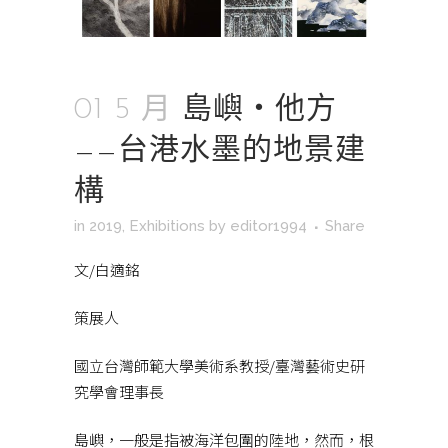
01 5 月
島嶼‧他方
——台港水墨的地景建
構
in
2019
,
Exhibitions
by
editor1994
Share
文/白適銘
策展人
國立台灣師範大學美術系教授/臺灣藝術史研
究學會理事長
島嶼，一般是指被海洋包圍的陸地，然而，根