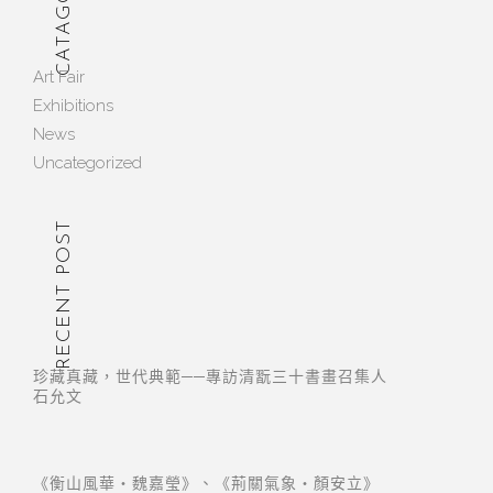
CATAGORY
Art Fair
Exhibitions
News
Uncategorized
RECENT POST
珍藏真藏，世代典範──專訪清翫三十書畫召集人
石允文
《衡山風華・魏嘉瑩》、《荊關氣象・顏安立》