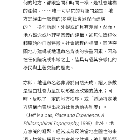
何的地方，都跟空間和時間一樣，是社會建構
的產物。……唯一可以問的有趣問題是：地
方是經由什麼樣的(多重)社會過程而建構
的？」換句話說，外觀或許具有差異，然而，
地方觀念或地理學意義的建構，卻無法單純依
賴原始的自然特徵。社會過程的提問，同時突
顯地方建構或地理命名背後的多重因素，因為
在任何陸塊或水域之上，皆具有極其多樣化的
移民與土著交錯的歷史。
亦即，地理命名必非源於自然天成，絕大多數
是經由社會力量加以形塑及改變的結果；同
時，反映了一定的地方秩序，或「透過特定地
方結構而表現出來的社會活動與制度」。
（Jeff Malpas,
Place and Experience: A
Philosophical Topography
, 1999）此外，地
方意識的凝聚，經常成為反映當地主體性的來
源，物質結構與地方意義之建構，彼此關係緊