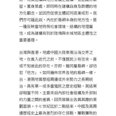
密。置身某處，即同時在建構自身及群體的地
方化觀念，並因而促使主體認同逐漸成形。我
們亦可藉此說，內在於島嶼本身的地方性，是
一種反映當地特殊社會環境、結構的地理屬
性，成為建構有別於陸塊與水域地區主體性之
重要基礎。
台灣與香港，地處中國大陸東南沿海交界之
地，在進入近代之前，不僅居民少有往來，甚
或不知彼此的存在。亦即，雖同屬島嶼，卻彷
若「他方」。如同遍佈世界各地的島嶼一樣，
台、港兩地曾歷經周邊或外來勢力之長期統
治，具有單一或多重殖民之歷史經驗，其結果
卻相當不同，主要來自內部社會結構及外部制
約力量之間的差異，因而發展出各異其趣的景
觀面貌。十七世紀迄於二戰結束，中國及其周
邊歷經史上最為激烈的存亡挑戰，屢戰屢敗的