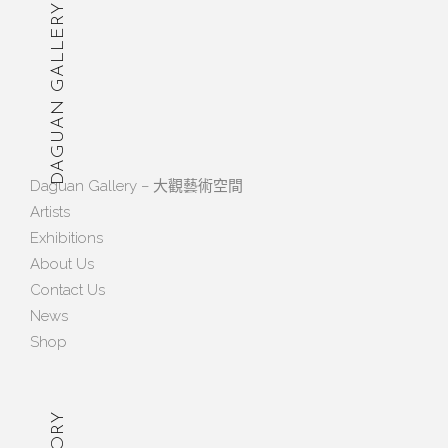
DAGUAN GALLERY
Daguan Gallery – 大觀藝術空間
Artists
Exhibitions
About Us
Contact Us
News
Shop