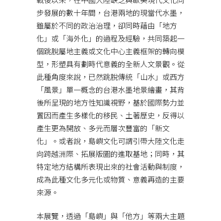
步發展的數十年間，台港兩地的現當代水墨，
雖屬於不同的政治治理，卻同時藉由「地方
化」或「海外化」的過程及經驗，共同築起一
個跳脫屬地主義或文化中心主義框架的轉向模
型，形塑具有劃時代意義的全新人文景觀。從
此種角度來說，已然跳脫傳統「山水」或西方
「風景」單一概念的台港水墨地景繪畫，其背
後所呈現的地方性知識視野，基於國際勢力並
置因而產生多樣化的移民、土著歷史，反得以
產生更為開放、多元而層次豐富的「新文
化」。或者說，島嶼文化可謂引帶大陸文化走
向跨越洲際、拓展版圖的進取基地；同時，其
特定地方結構所表現出來的社會活動與制度，
成為此種文化多元化或物質、意義再造的主要
來源。
本展覽，透過「島嶼」與「他方」等兩大主題