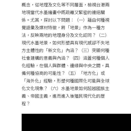
概念，從地理及文化等不同層面，檢視台港兩
地現當代水墨繪畫中既疏離又緊密的連結關
係。尤其，探討以下問題：（一）藉由何種視
覺語彙及媒材特徵，將「地景」作為一種方
法，反映兩地的地理身分及文化認同？（二）
現代水墨地景，如何形塑具有現代感卻不失地
方主體性的「新文化」內涵？（三）突顯何種
社會建構的意義與內涵？（四）涵蓋何種個人
化經驗，在個人與群體、邊緣與中央之間，具
備何種協商的可能性？（五）「地方化」或
「海外化」經驗，形塑何種國際化可能與全球
化文化現象？（六）水墨地景如何超越國族主
義、帝國主義，進而進入後殖民現代化的歷
程？