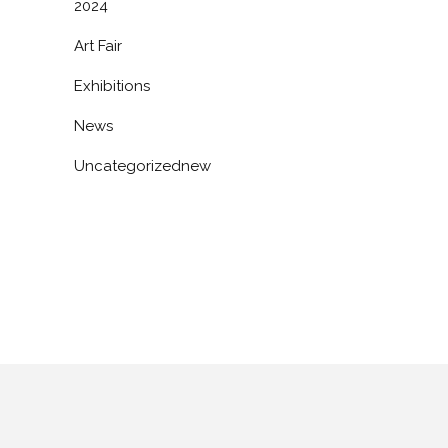
2024
Art Fair
Exhibitions
News
Uncategorizednew