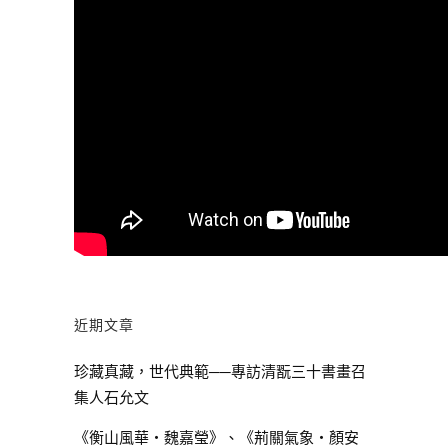
近期文章
珍藏真藏，世代典範──專訪清翫三十書畫召
集人石允文
《衡山風華・魏嘉瑩》、《荊關氣象・顏安