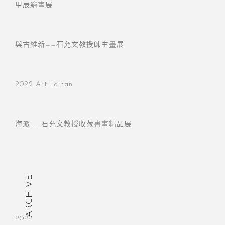
甲辰繪畫展
與古維新——石允文教授師生畫展
2022 Art Tainan
海派——石允文教授收藏書畫精品展
ARCHIVE
2022