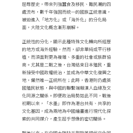
屈辱歷史，帶來列強蠶食及移民、難民潮的四
處流布，數千年強固而統一的國族正統意識，
被迫進入「地方化」或「海外化」的分化局
面，大陸文化概念漸形崩解。
正統性的分化，顯示此種特殊文化轉向所經歷
的地方或海外經驗，然而，卻非單純或平行移
植，而須面對更為複雜、多重的社會或族群協
商。尤其是二戰之後，台灣結束日本殖民，重
新接受中國政權統治，並成為中華文化復興之
地，儼然唯一正統所在；此時，香港則仍處英
國殖民狀態，與中國的聯繫端賴漢人血緣及文
化同源之關係。即便政治局勢如此不同，戰後
初期以來，「水墨」即作為港台共有、共享的
文化基因，成為兩地為中國繪畫進行現代化探
索的共同媒介，產生超乎想像的密切關係。
戰後以來，在中國大陸缺乏與歐美現代文化同