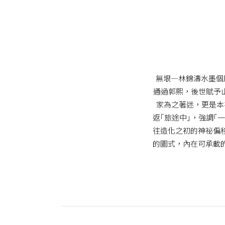
無垠—林錦濤水墨個
通過郭熙，後世賦予
家為之著迷，更是本
返｢旅途中｣，強調
往造化之初的神祕偏
的圖式，內在可承載