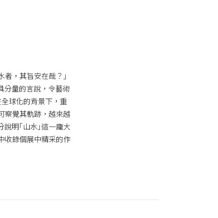
水者，其旨安在哉？｣
具分量的言說，令藝術
在全球化的背景下，重
可察覺其軌跡，越來越
說明｢山水｣這一龐大
中收錄個展中精采的作