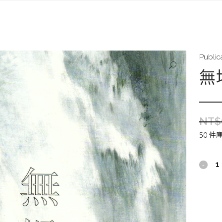
Public
無
NT$
50 件
無
垠
畫
冊