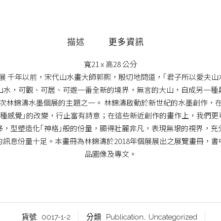
描述
更多資訊
寬21 x 高28 公分
展 千年以前，宋代山水畫大師郭熙，殷切地問道，｢君子所以愛夫山
山水，可觀、可居、可遊一番全新的境界，無言的大山，自成另一種
次林錦濤水墨個展的主題之一。 林錦濤啟動於新世紀的水墨創作，
｢一種感覺｣的改變，行止富有詩意；在這些新近創作的畫作上，我們更
移，型塑造化｢神格｣般的份量，顯得壯麗非凡，表現無垠的視界，充分
的訊息份量十足。本畫冊為林錦濤於2018年個展展出之展覽畫冊，書
品圖像及專文。
貨號:
0017-1-2
分類:
Publication
,
Uncategorized