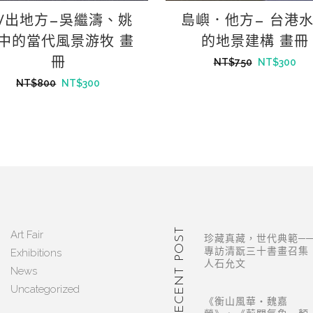
/出地方—吳繼濤、姚
島嶼．他方— 台港
中的當代風景游牧 畫
的地景建構 畫冊
冊
NT$
750
NT$
300
NT$
800
NT$
300
RECENT POST
Art Fair
珍藏真藏，世代典範─
Exhibitions
專訪清翫三十書畫召集
人石允文
News
Uncategorized
《衡山風華・魏嘉