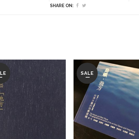
SHARE ON:
LE
SALE