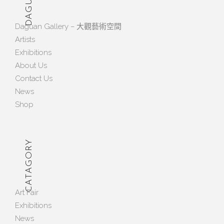
Daguan Gallery – 大觀藝術空間
Artists
Exhibitions
About Us
Contact Us
News
Shop
CATAGORY
Art Fair
Exhibitions
News