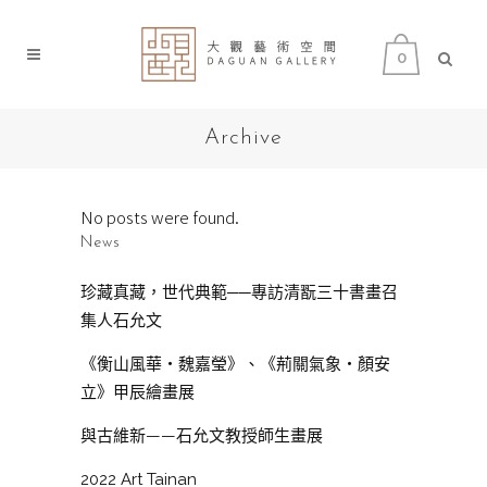
0
Archive
No posts were found.
News
珍藏真藏，世代典範──專訪清翫三十書畫召
集人石允文
《衡山風華・魏嘉瑩》、《荊關氣象・顏安
立》甲辰繪畫展
與古維新——石允文教授師生畫展
2022 Art Tainan