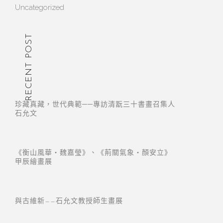
Uncategorized
RECENT POST
珍藏真藏，世代典範──專訪清翫三十書畫召集人
石允文
《衡山風華・魏嘉瑩》、《荊關氣象・顏安立》
甲辰繪畫展
與古維新——石允文教授師生畫展